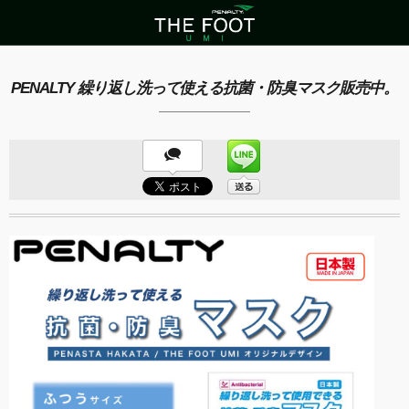
PENALTY 繰り返し洗って使える抗菌・防臭マスク販売中。